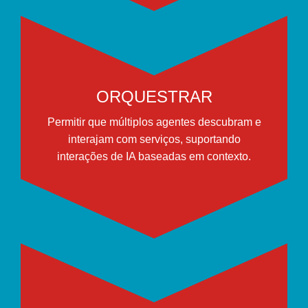
ORQUESTRAR
Permitir que múltiplos agentes descubram e
interajam com serviços, suportando
interações de IA baseadas em contexto.