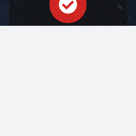
GESTÃO E CONFIABILIDADE
Fornecimento de um “ponto de acesso de IA”
único para permitir monitoramento eficaz e alta
disponibilidade.
Tudo isso se traduz em
redução de
custos
,
aumento de receita
e
vantagem
competitiva
.