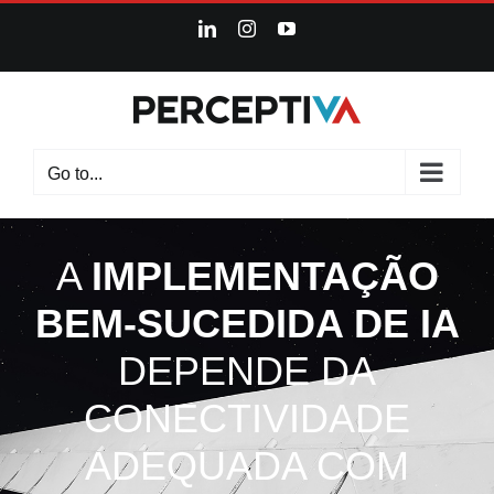
Skip
LinkedIn
Instagram
YouTube
to
content
Go to...
A
IMPLEMENTAÇÃO
BEM-SUCEDIDA DE IA
DEPENDE DA
CONECTIVIDADE
ADEQUADA COM