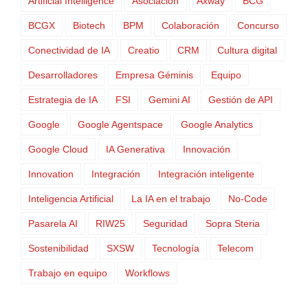
Artificial Intelligence
Asociación
Axway
BCG
BCGX
Biotech
BPM
Colaboración
Concurso
Conectividad de IA
Creatio
CRM
Cultura digital
Desarrolladores
Empresa Géminis
Equipo
Estrategia de IA
FSI
Gemini AI
Gestión de API
Google
Google Agentspace
Google Analytics
Google Cloud
IA Generativa
Innovación
Innovation
Integración
Integración inteligente
Inteligencia Artificial
La IA en el trabajo
No-Code
Pasarela AI
RIW25
Seguridad
Sopra Steria
Sostenibilidad
SXSW
Tecnología
Telecom
Trabajo en equipo
Workflows