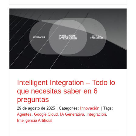
Intelligent Integration – Todo lo
que necesitas saber en 6
preguntas
29 de agosto de 2025
|
Categories:
Innovación
|
Tags:
Agentes
,
Google Cloud
,
IA Generativa
,
Integración
,
Inteligencia Artificial