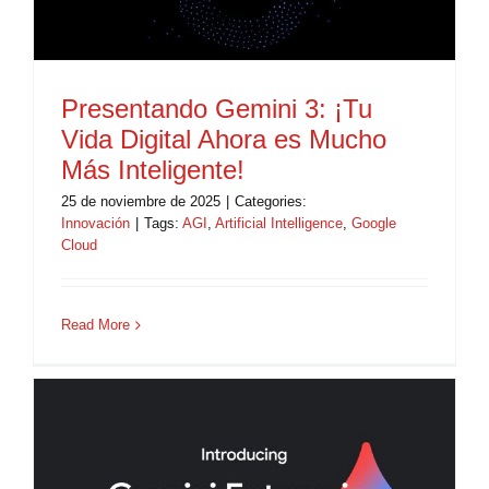
Presentando Gemini 3: ¡Tu
Vida Digital Ahora es Mucho
Más Inteligente!
25 de noviembre de 2025
|
Categories:
Innovación
|
Tags:
AGI
,
Artificial Intelligence
,
Google
Cloud
Read More