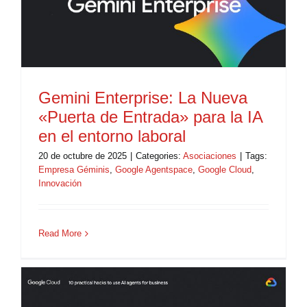
Gemini Enterprise: La Nueva
«Puerta de Entrada» para la IA
en el entorno laboral
20 de octubre de 2025
|
Categories:
Asociaciones
|
Tags:
Empresa Géminis
,
Google Agentspace
,
Google Cloud
,
Innovación
Read More