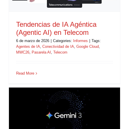
Tendencias de IA Agéntica
(Agentic AI) en Telecom
6 de marzo de 2026
|
Categories:
Informes
|
Tags:
Agentes de IA
,
Conectividad de IA
,
Google Cloud
,
MWC26
,
Pasarela AI
,
Telecom
Read More