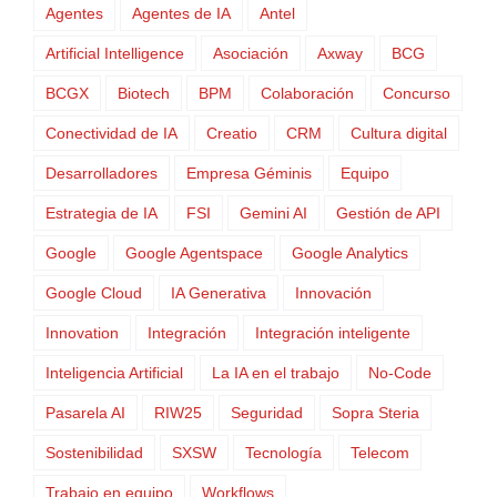
Agentes
Agentes de IA
Antel
Artificial Intelligence
Asociación
Axway
BCG
BCGX
Biotech
BPM
Colaboración
Concurso
Conectividad de IA
Creatio
CRM
Cultura digital
Desarrolladores
Empresa Géminis
Equipo
Estrategia de IA
FSI
Gemini AI
Gestión de API
Google
Google Agentspace
Google Analytics
Google Cloud
IA Generativa
Innovación
Innovation
Integración
Integración inteligente
Inteligencia Artificial
La IA en el trabajo
No-Code
Pasarela AI
RIW25
Seguridad
Sopra Steria
Sostenibilidad
SXSW
Tecnología
Telecom
Trabajo en equipo
Workflows