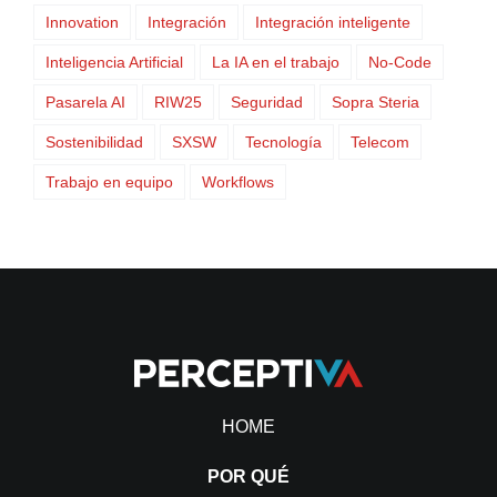
Innovation
Integración
Integración inteligente
Inteligencia Artificial
La IA en el trabajo
No-Code
Pasarela AI
RIW25
Seguridad
Sopra Steria
Sostenibilidad
SXSW
Tecnología
Telecom
Trabajo en equipo
Workflows
HOME
POR QUÉ