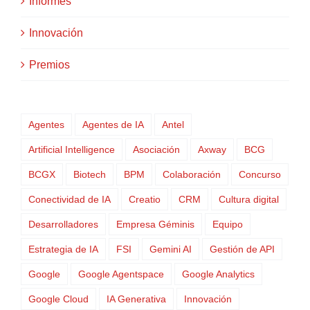
Informes
Innovación
Premios
Agentes
Agentes de IA
Antel
Artificial Intelligence
Asociación
Axway
BCG
BCGX
Biotech
BPM
Colaboración
Concurso
Conectividad de IA
Creatio
CRM
Cultura digital
Desarrolladores
Empresa Géminis
Equipo
Estrategia de IA
FSI
Gemini AI
Gestión de API
Google
Google Agentspace
Google Analytics
Google Cloud
IA Generativa
Innovación