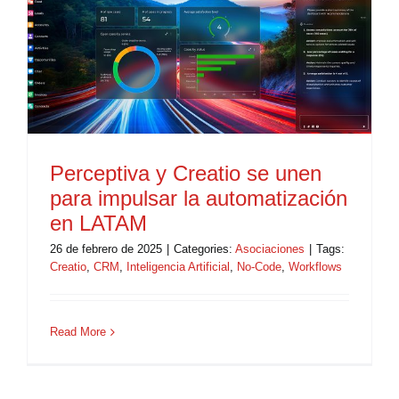
Perceptiva y Creatio se unen
para impulsar la automatización
en LATAM
26 de febrero de 2025
|
Categories:
Asociaciones
|
Tags:
Creatio
,
CRM
,
Inteligencia Artificial
,
No-Code
,
Workflows
Read More