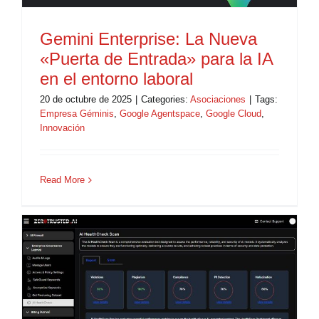
Gemini Enterprise: La Nueva
«Puerta de Entrada» para la IA
en el entorno laboral
20 de octubre de 2025
|
Categories:
Asociaciones
|
Tags:
Empresa Géminis
,
Google Agentspace
,
Google Cloud
,
Innovación
Read More