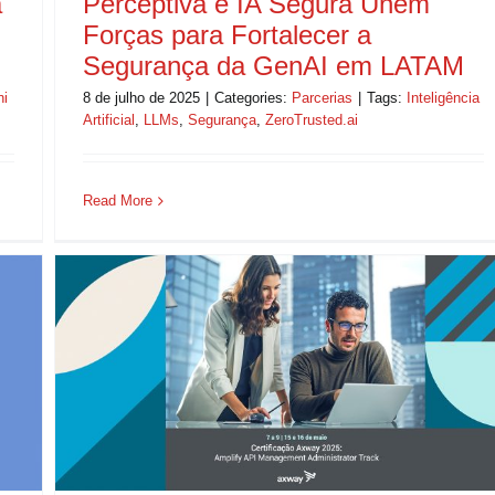
a
Perceptiva e IA Segura Unem
Forças para Fortalecer a
Segurança da GenAI em LATAM
ni
8 de julho de 2025
|
Categories:
Parcerias
|
Tags:
Inteligência
Artificial
,
LLMs
,
Segurança
,
ZeroTrusted.ai
Read More