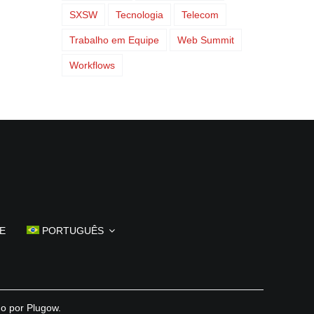
SXSW
Tecnologia
Telecom
Trabalho em Equipe
Web Summit
Workflows
E
PORTUGUÊS
do por
Plugow
.