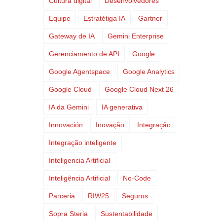
Cultura digital
Desenvolvedores
Equipe
Estratétiga IA
Gartner
Gateway de IA
Gemini Enterprise
Gerenciamento de API
Google
Google Agentspace
Google Analytics
Google Cloud
Google Cloud Next 26
IA da Gemini
IA generativa
Innovación
Inovação
Integração
Integração inteligente
Inteligencia Artificial
Inteligência Artificial
No-Code
Parceria
RIW25
Seguros
Sopra Steria
Sustentabilidade