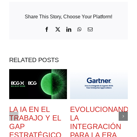
Share This Story, Choose Your Platform!
Facebook
X
LinkedIn
WhatsApp
Email
RELATED POSTS
LA IA EN EL
EVOLUCIONANDO
E
TRABAJO Y EL
LA
E
GAP
INTEGRACIÓN
D
ESTRATÉGICO
PARA LA ERA
A