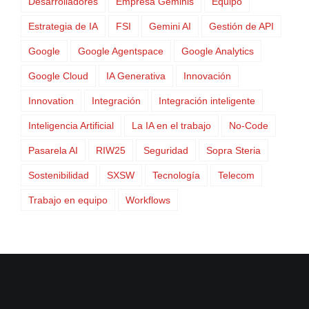
Desarrolladores
Empresa Géminis
Equipo
Estrategia de IA
FSI
Gemini AI
Gestión de API
Google
Google Agentspace
Google Analytics
Google Cloud
IA Generativa
Innovación
Innovation
Integración
Integración inteligente
Inteligencia Artificial
La IA en el trabajo
No-Code
Pasarela AI
RIW25
Seguridad
Sopra Steria
Sostenibilidad
SXSW
Tecnología
Telecom
Trabajo en equipo
Workflows