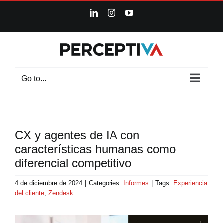
Skip
LinkedIn
Instagram
YouTube
to
content
Go to...
CX y agentes de IA con
características humanas como
diferencial competitivo
4 de diciembre de 2024
|
Categories:
Informes
|
Tags:
Experiencia
del cliente
,
Zendesk