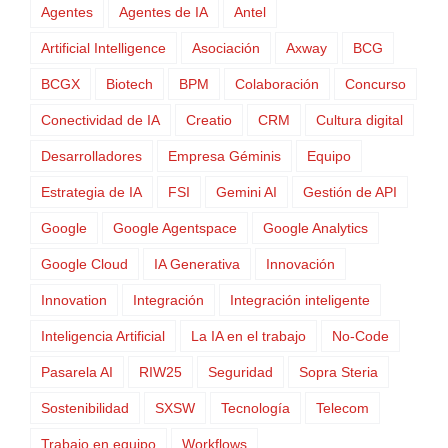
Agentes
Agentes de IA
Antel
Artificial Intelligence
Asociación
Axway
BCG
BCGX
Biotech
BPM
Colaboración
Concurso
Conectividad de IA
Creatio
CRM
Cultura digital
Desarrolladores
Empresa Géminis
Equipo
Estrategia de IA
FSI
Gemini AI
Gestión de API
Google
Google Agentspace
Google Analytics
Google Cloud
IA Generativa
Innovación
Innovation
Integración
Integración inteligente
Inteligencia Artificial
La IA en el trabajo
No-Code
Pasarela AI
RIW25
Seguridad
Sopra Steria
Sostenibilidad
SXSW
Tecnología
Telecom
Trabajo en equipo
Workflows