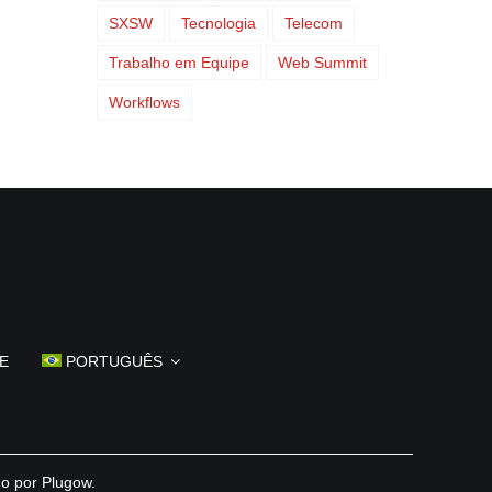
SXSW
Tecnologia
Telecom
Trabalho em Equipe
Web Summit
Workflows
E
PORTUGUÊS
do por
Plugow
.