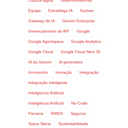
Cultura digital
Desenvolvedores
Equipe
Estratétiga IA
Gartner
Gateway de IA
Gemini Enterprise
Gerenciamento de API
Google
Google Agentspace
Google Analytics
Google Cloud
Google Cloud Next 26
IA da Gemini
IA generativa
Innovación
Inovação
Integração
Integração inteligente
Inteligencia Artificial
Inteligência Artificial
No-Code
Parceria
RIW25
Seguros
Sopra Steria
Sustentabilidade