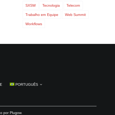
SXSW
Tecnologia
Telecom
Trabalho em Equipe
Web Summit
Workflows
E
PORTUGUÊS
do por
Plugow
.