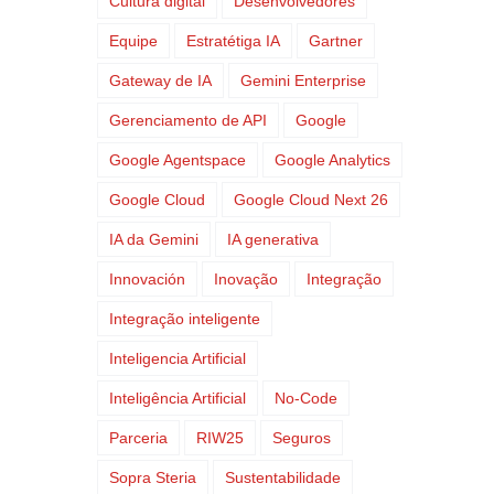
Cultura digital
Desenvolvedores
Equipe
Estratétiga IA
Gartner
Gateway de IA
Gemini Enterprise
Gerenciamento de API
Google
Google Agentspace
Google Analytics
Google Cloud
Google Cloud Next 26
IA da Gemini
IA generativa
Innovación
Inovação
Integração
Integração inteligente
Inteligencia Artificial
Inteligência Artificial
No-Code
Parceria
RIW25
Seguros
Sopra Steria
Sustentabilidade