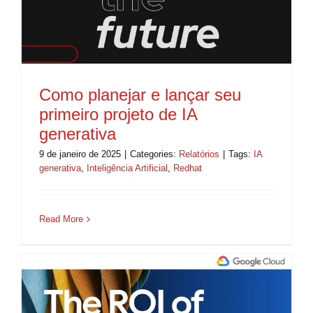
Como planejar e lançar seu
primeiro projeto de IA
generativa
9 de janeiro de 2025
|
Categories:
Relatórios
|
Tags:
IA
generativa
,
Inteligência Artificial
,
Redhat
Read More