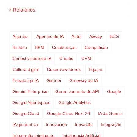
Relatórios
Agentes
Agentes de IA
Antel
Axway
BCG
Biotech
BPM
Colaboração
Competição
Conectividade de IA
Creatio
CRM
Cultura digital
Desenvolvedores
Equipe
Estratétiga IA
Gartner
Gateway de IA
Gemini Enterprise
Gerenciamento de API
Google
Google Agentspace
Google Analytics
Google Cloud
Google Cloud Next 26
IA da Gemini
IA generativa
Innovación
Inovação
Integração
Integração inteligente
Inteligencia Artificial