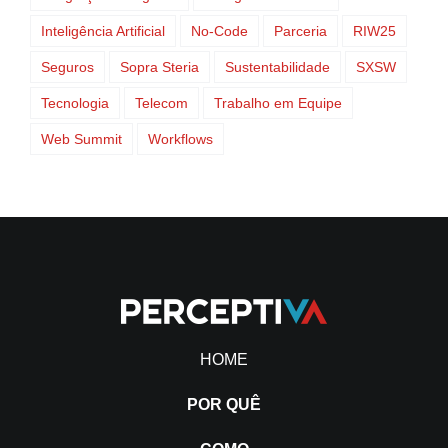
Inteligência Artificial
No-Code
Parceria
RIW25
Seguros
Sopra Steria
Sustentabilidade
SXSW
Tecnologia
Telecom
Trabalho em Equipe
Web Summit
Workflows
HOME
POR QUÊ