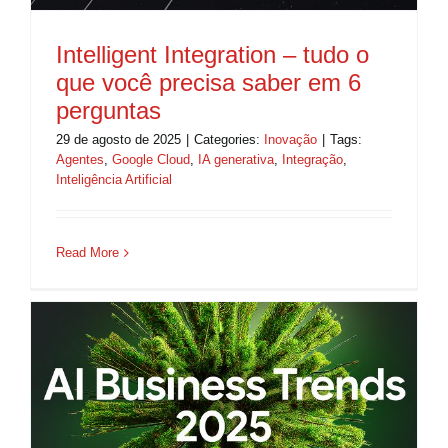
Intelligent Integration – tudo o
que você precisa saber em 6
perguntas
29 de agosto de 2025
|
Categories:
Inovação
|
Tags:
Agentes
,
Google Cloud
,
IA generativa
,
Integração
,
Inteligência Artificial
Read More