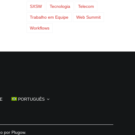
SXSW
Tecnologia
Telecom
Trabalho em Equipe
Web Summit
Workflows
E
PORTUGUÊS
do por
Plugow
.