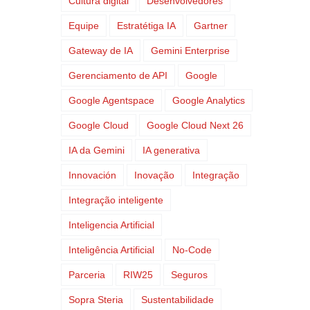
Cultura digital
Desenvolvedores
Equipe
Estratétiga IA
Gartner
Gateway de IA
Gemini Enterprise
Gerenciamento de API
Google
Google Agentspace
Google Analytics
Google Cloud
Google Cloud Next 26
IA da Gemini
IA generativa
Innovación
Inovação
Integração
Integração inteligente
Inteligencia Artificial
Inteligência Artificial
No-Code
Parceria
RIW25
Seguros
Sopra Steria
Sustentabilidade